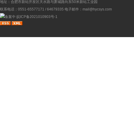
地址：合肥市新站开发区天水路与萧城路向东50米新站工业园
联系电话：0551-65577171 / 64679335 电子邮件：mail@hycsys.com
备案中
皖ICP备2021010903号-1