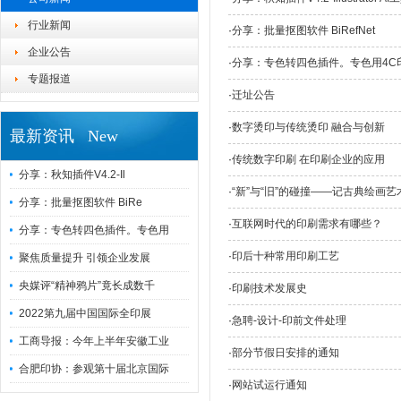
行业新闻
·
分享：批量抠图软件 BiRefNet
企业公告
·
分享：专色转四色插件。专色用4C
专题报道
·
迁址公告
·
数字烫印与传统烫印 融合与创新
最新资讯 New
·
传统数字印刷 在印刷企业的应用
分享：秋知插件V4.2-Il
·
“新”与“旧”的碰撞——记古典绘画
分享：批量抠图软件 BiRe
·
互联网时代的印刷需求有哪些？
分享：专色转四色插件。专色用
·
印后十种常用印刷工艺
聚焦质量提升 引领企业发展
央媒评“精神鸦片”竟长成数千
·
印刷技术发展史
2022第九届中国国际全印展
·
急聘-设计-印前文件处理
工商导报：今年上半年安徽工业
·
部分节假日安排的通知
合肥印协：参观第十届北京国际
·
网站试运行通知