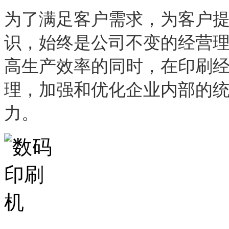
为了满足客户需求，为客户
识，始终是公司不变的经营
高生产效率的同时，在印刷
理，加强和优化企业内部的
力。